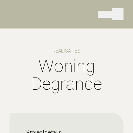
NL
REALISATIES
Woning
Degrande
Projectdetails